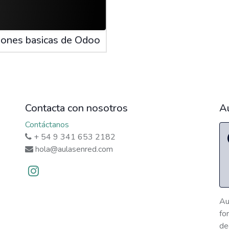
iones basicas de Odoo
Contacta con nosotros
A
Contáctanos
+ 54 9 341 653 2182
hola@aulasenred.com
Au
fo
de