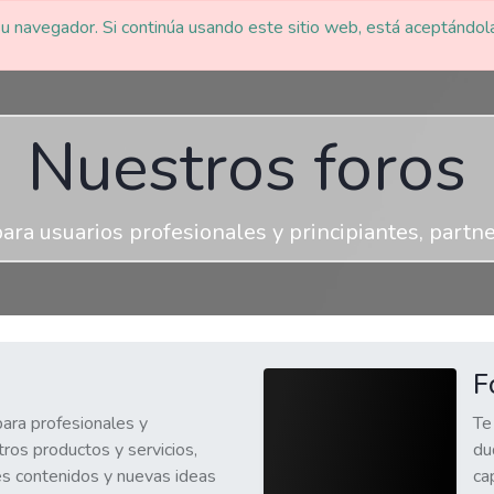
u navegador. Si continúa usando este sitio web, está aceptándol
Home
Cursos
Comunidad
Contacto
Blog
Empleos
S
Nuestros foros
ara usuarios profesionales y principiantes, partn
F
ara profesionales y
Te
ros productos y servicios,
du
es contenidos y nuevas ideas
ca