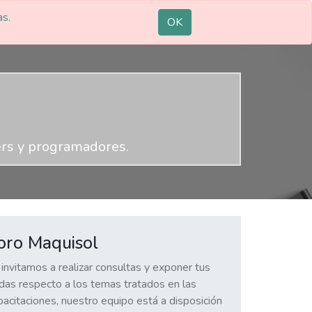
as.
oporte en vivo
Service Desk
Identificarse
OK
ers y programadores.
oro Maquisol
 invitamos a realizar consultas y exponer tus
das respecto a los temas tratados en las
pacitaciones, nuestro equipo está a disposición