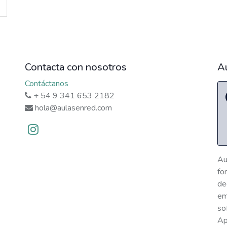
Contacta con nosotros
A
Contáctanos
+ 54 9 341 653 2182
hola@aulasenred.com
Au
fo
de
em
so
Ap